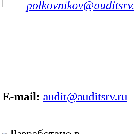
polkovnikov@auditsrv
E
-
mail
:
audit
@
auditsrv
.
ru
Разработано в