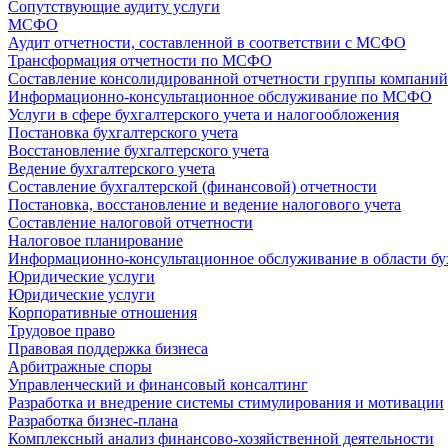
Сопутствующие аудиту услуги
МСФО
Аудит отчетности, составленной в соответствии с МСФО
Трансформация отчетности по МСФО
Составление консолидированной отчетности группы компан
Информационно-консультационное обслуживание по МСФО
Услуги в сфере бухгалтерского учета и налогообложения
Постановка бухгалтерского учета
Восстановление бухгалтерского учета
Ведение бухгалтерского учета
Составление бухгалтерской (финансовой) отчетности
Постановка, восстановление и ведение налогового учета
Составление налоговой отчетности
Налоговое планирование
Информационно-консультационное обслуживание в области бух
Юридические услуги
Юридические услуги
Корпоративные отношения
Трудовое право
Правовая поддержка бизнеса
Арбитражные споры
Управленческий и финансовый консалтинг
Разработка и внедрение системы стимулирования и мотивации
Разработка бизнес-плана
Комплексный анализ финансово-хозяйственной деятельности