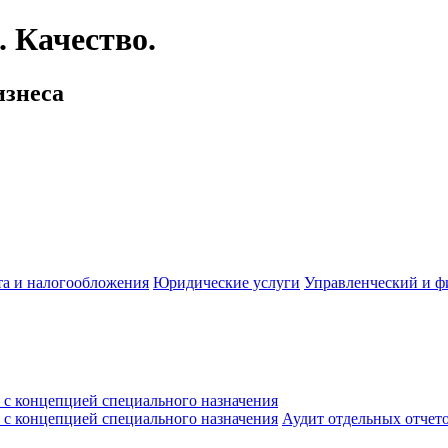
 Качество.
изнеса
ета и налогообложения
Юридические услуги
Управленческий и ф
 с концепцией специального назначения
 с концепцией специального назначения
Аудит отдельных отчето